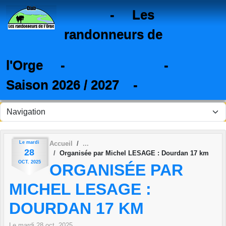
Panneau de gestion des cookies
- Les
randonneurs de
l'Orge - -
Saison 2026 / 2027 -
Le
mardi
Accueil
28
Organisée par Michel LESAGE : Dourdan 17 km
OCT.
2025
ORGANISÉE PAR
MICHEL LESAGE :
DOURDAN 17 KM
Le
mardi
28
oct.
2025