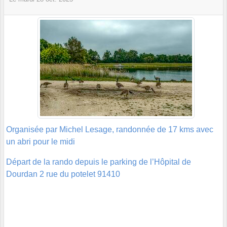
Organisée par Michel Lesage, randonnée de 17 kms avec
un abri pour le midi
Départ de la rando depuis le parking de l’Hôpital de
Dourdan 2 rue du potelet 91410